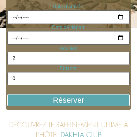
Date d’arrivée:
Date de départ:
Adultes:
Enfants:
Réserver
DÉCOUVREZ LE RAFFINEMENT ULTIME À
L'HÔTEL
DAKHLA CLUB